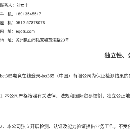
联系人：刘女士
手 机：18913545517
座 机：0512-57878076
网 址：eqots.com
地 址：苏州昆山市陆家镇菉溪路23号
独立性、
bet365电竞在线登录-bet365（中国）有限公司为保证检测
1. 本公司严格按照有关法律、法规和国际贸易惯例，独立公正
2．本公司独立开展检测、认证及能力验证提供业务工作，不受