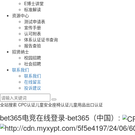
E博士讲堂
标准解读
资源中心
测试申请表
宣传手册
认可附表
体系认证证书查询
报告查验
招贤纳士
校园招聘
社会招聘
联系我们
联系我们
在线留言
投诉建议
全站搜索
CPC认证儿童安全座椅认证儿童用品出口认证
bet365电竞在线登录-bet365（中国）: