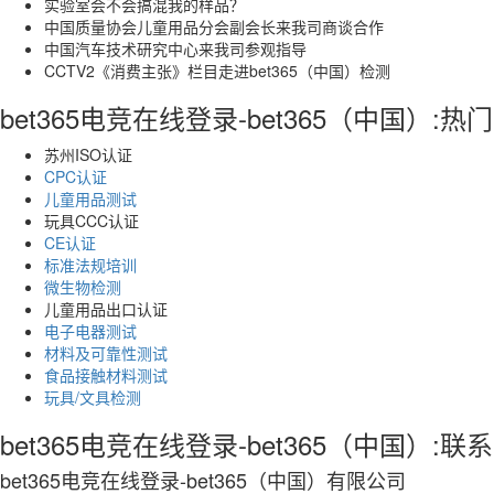
实验室会不会搞混我的样品？
中国质量协会儿童用品分会副会长来我司商谈合作
中国汽车技术研究中心来我司参观指导
CCTV2《消费主张》栏目走进bet365（中国）检测
bet365电竞在线登录-bet365（中国）:热
苏州ISO认证
CPC认证
儿童用品测试
玩具CCC认证
CE认证
标准法规培训
微生物检测
儿童用品出口认证
电子电器测试
材料及可靠性测试
食品接触材料测试
玩具/文具检测
bet365电竞在线登录-bet365（中国）:联
bet365电竞在线登录-bet365（中国）有限公司