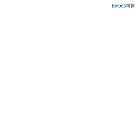
bet365电